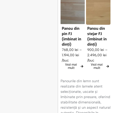
Panou din
Panou din
pin FJ
stejar FJ
(îmbinat în
(îmbinat în
dinți)
dinți)
768,00
lei
–
900,00
lei
–
1.194,00
lei
2.496,00
lei
/buc
/buc
Vezi mai
Vezi mai
mult
mult
Panourile din lemn sunt
realizate din lamele atent
selecționate, uscate și
îmbinate prin presare, oferind
stabilitate dimensională,
rezistență și un aspect natural
autentic. Disponibile în