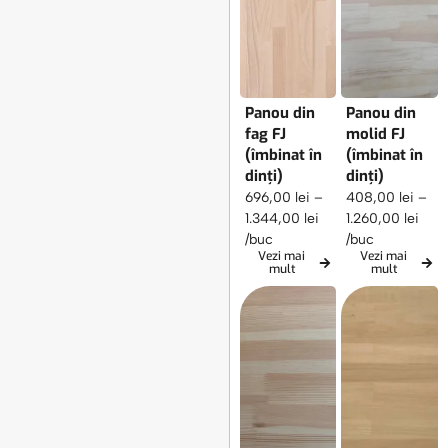
Panou din
Panou din
fag FJ
molid FJ
(îmbinat în
(îmbinat în
dinți)
dinți)
696,00
lei
–
408,00
lei
–
1.344,00
lei
1.260,00
lei
/buc
/buc
Vezi mai
Vezi mai
mult
mult