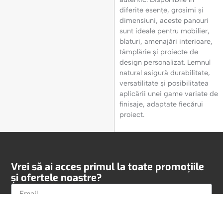
diferite esențe, grosimi și
dimensiuni, aceste panouri
sunt ideale pentru mobilier,
blaturi, amenajări interioare,
tâmplărie și proiecte de
design personalizat. Lemnul
natural asigură durabilitate,
versatilitate și posibilitatea
aplicării unei game variate de
finisaje, adaptate fiecărui
proiect.
Vrei să ai acces primul la toate promoțiile
și ofertele noastre?
Am citit și sunt de acord cu politica de confidențialitate și