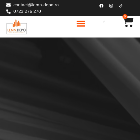
contact@lemn-depo.ro
0723 276 270
0
Elemente structurale C24
Materiale de constructii