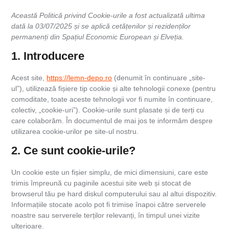
Această Politică privind Cookie-urile a fost actualizată ultima
dată la 03/07/2025 și se aplică cetățenilor și rezidenților
permanenți din Spațiul Economic European și Elveția.
1. Introducere
Acest site,
https://lemn-depo.ro
(denumit în continuare „site-
ul”), utilizează fișiere tip cookie și alte tehnologii conexe (pentru
comoditate, toate aceste tehnologii vor fi numite în continuare,
colectiv, „cookie-uri”). Cookie-urile sunt plasate și de terți cu
care colaborăm. În documentul de mai jos te informăm despre
utilizarea cookie-urilor pe site-ul nostru.
2. Ce sunt cookie-urile?
Un cookie este un fișier simplu, de mici dimensiuni, care este
trimis împreună cu paginile acestui site web și stocat de
browserul tău pe hard diskul computerului sau al altui dispozitiv.
Informațiile stocate acolo pot fi trimise înapoi către serverele
noastre sau serverele terților relevanți, în timpul unei vizite
ulterioare.