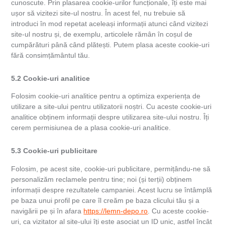
cunoscute. Prin plasarea cookie-urilor funcționale, îți este mai
ușor să vizitezi site-ul nostru. În acest fel, nu trebuie să
introduci în mod repetat aceleași informații atunci când vizitezi
site-ul nostru și, de exemplu, articolele rămân în coșul de
cumpărături până când plătești. Putem plasa aceste cookie-uri
fără consimțământul tău.
5.2 Cookie-uri analitice
Folosim cookie-uri analitice pentru a optimiza experiența de
utilizare a site-ului pentru utilizatorii noștri. Cu aceste cookie-uri
analitice obținem informații despre utilizarea site-ului nostru. Îți
cerem permisiunea de a plasa cookie-uri analitice.
5.3 Cookie-uri publicitare
Folosim, pe acest site, cookie-uri publicitare, permițându-ne să
personalizăm reclamele pentru tine; noi (și terții) obținem
informații despre rezultatele campaniei. Acest lucru se întâmplă
pe baza unui profil pe care îl creăm pe baza clicului tău și a
navigării pe și în afara
https://lemn-depo.ro
. Cu aceste cookie-
uri, ca vizitator al site-ului îți este asociat un ID unic, astfel încât