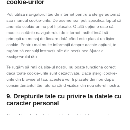
cookie-urilor
Poți utiliza navigatorul tău de internet pentru a șterge automat
sau manual cookie-urile. De asemenea, poți specifica faptul că
anumite cookie-uri nu pot fi plasate. O altă opțiune este să
modifici setările navigatorului de internet, astfel încât să
primești un mesaj de fiecare dată când este plasat un fișier
cookie. Pentru mai multe informații despre aceste opțiuni, te
rugăm să consulți instrucțiunile din secțiunea Ajutor a
navigatorului tău.
Te rugăm să reții că site-ul nostru nu poate funcționa corect
dacă toate cookie-urile sunt dezactivate. Dacă ștergi cookie-
urile din browserul tău, acestea vor fi plasate din nou după
consimțământul tău, atunci când vizitezi din nou site-ul nostru.
9. Drepturile tale cu privire la datele cu
caracter personal
Ai următoarele drepturi cu privire la datele tale personale:
Ai dreptul să știi de ce sunt necesare datele tale