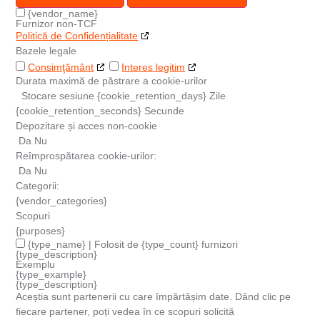
{vendor_name}
Furnizor non-TCF
Politică de Confidențialitate
Bazele legale
Consimţământ
Interes legitim
Durata maximă de păstrare a cookie-urilor
Stocare sesiune
{cookie_retention_days} Zile
{cookie_retention_seconds} Secunde
Depozitare și acces non-cookie
Da
Nu
Reîmprospătarea cookie-urilor:
Da
Nu
Categorii:
{vendor_categories}
Scopuri
{purposes}
{type_name} | Folosit de {type_count} furnizori
{type_description}
Exemplu
{type_example}
{type_description}
Aceștia sunt partenerii cu care împărtășim date. Dând clic pe
fiecare partener, poți vedea în ce scopuri solicită