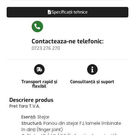
Specificații tehnice
Contacteaza-ne telefonic:
0723 276 270
Transport rapid și
Consultanță și suport
flexibil
Descriere produs
Pret fara T.V.A.
Esență
: Stejar
Structură
: Panou din stejar FJ, lamele îmbinate
în dinți (finger joint)