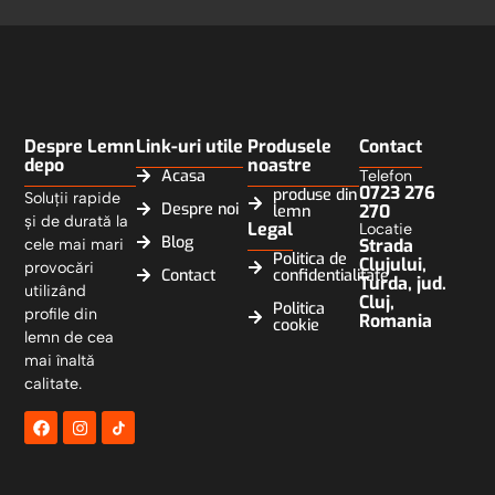
Despre Lemn
Link-uri utile
Produsele
Contact
depo
noastre
Acasa
Telefon
0723 276
produse din
Soluții rapide
Despre noi
270
lemn
și de durată la
Legal
Locatie
Blog
cele mai mari
Strada
Politica de
Clujului,
provocări
Contact
confidentialitate
Turda, jud.
utilizând
Cluj,
Politica
profile din
Romania
cookie
lemn de cea
mai înaltă
calitate.