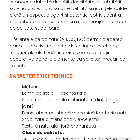
lemnoase datorită durității, densității și durabilității
sale naturale. Fibra sa bine definită și nuanțele calde
oferă un aspect elegant și autentic, potrivit pentru
proiecte de mobilier premium și amenajări interioare
de calitate superioară.
Diferențele de calitate (AB, AC, BC) permit alegerea
panoului potrivit în funcție de cerințele estetice și
funcționale ale fiecărui proiect, de la aplicații
decorative până la elemente cu solicitări mecanice
ridicate.
CARACTERISTICI TEHNICE:
Material:
Lemn de stejar – esență tare
Structură din lamele îmbinate în dinți (finger
joint)
Densitate și rezistență mecanică foarte ridicate
Stabilitate dimensională excelentă
Textură naturală, fibră pronunțată
Clase de calitate:
AB – aspect superior, noduri puține și sănătoase