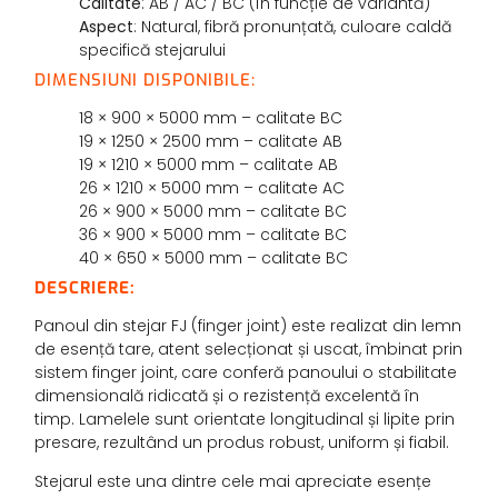
Calitate
: AB / AC / BC (în funcție de variantă)
Aspect
: Natural, fibră pronunțată, culoare caldă
specifică stejarului
DIMENSIUNI DISPONIBILE:
18 × 900 × 5000 mm – calitate BC
19 × 1250 × 2500 mm – calitate AB
19 × 1210 × 5000 mm – calitate AB
26 × 1210 × 5000 mm – calitate AC
26 × 900 × 5000 mm – calitate BC
36 × 900 × 5000 mm – calitate BC
40 × 650 × 5000 mm – calitate BC
DESCRIERE:
Panoul din stejar FJ (finger joint) este realizat din lemn
de esență tare, atent selecționat și uscat, îmbinat prin
sistem finger joint, care conferă panoului o stabilitate
dimensională ridicată și o rezistență excelentă în
timp. Lamelele sunt orientate longitudinal și lipite prin
presare, rezultând un produs robust, uniform și fiabil.
Stejarul este una dintre cele mai apreciate esențe