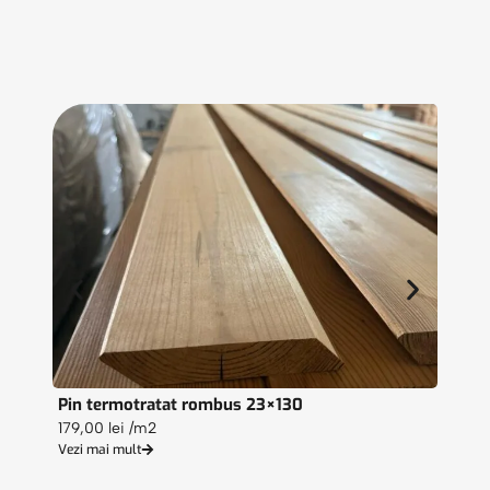
Pin termotratat rombus 23×130
Lambr
179,00
lei
/m2
164,0
Vezi mai mult
Vezi ma