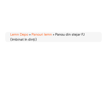
Lemn Depo
»
Panouri lemn
»
Panou din stejar FJ
(îmbinat în dinți)