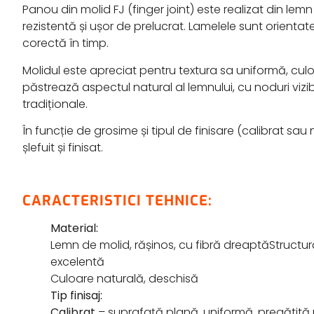
Panou din molid FJ (finger joint) este realizat din lem
rezistentă și ușor de prelucrat. Lamelele sunt orienta
corectă în timp.
Molidul este apreciat pentru textura sa uniformă, culo
păstrează aspectul natural al lemnului, cu noduri vizib
tradiționale.
În funcție de grosime și tipul de finisare (calibrat sau 
șlefuit și finisat.
CARACTERISTICI TEHNICE:
Material:
Lemn de molid, rășinos, cu fibră dreaptăStructură
excelentă
Culoare naturală, deschisă
Tip finisaj:
Calibrat
– suprafață plană, uniformă, pregătită 