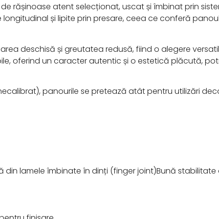
n de rășinoase atent selecționat, uscat și îmbinat prin siste
te longitudinal și lipite prin presare, ceea ce conferă pan
area deschisă și greutatea redusă, fiind o alegere versati
ile, oferind un caracter autentic și o estetică plăcută, po
necalibrat), panourile se pretează atât pentru utilizări decora
 din lamele îmbinate în dinți (finger joint)Bună stabilitat
pentru finisare