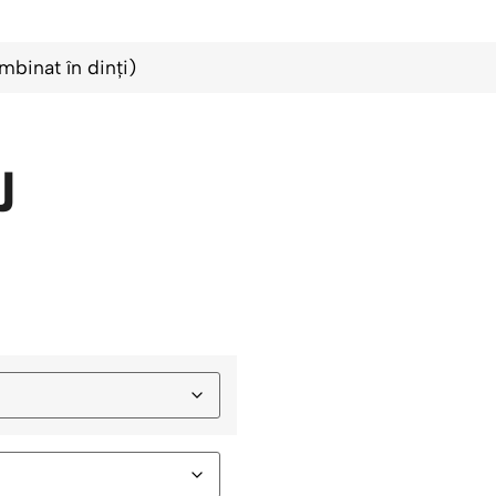
mbinat în dinți)
J