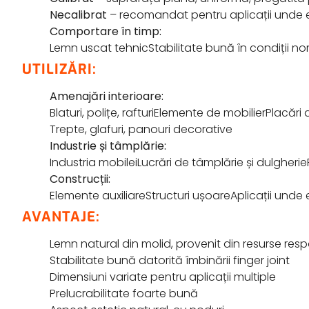
Necalibrat
– recomandat pentru aplicații unde 
Comportare în timp:
Lemn uscat tehnicStabilitate bună în condiții nor
UTILIZĂRI:
Amenajări interioare:
Blaturi, polițe, rafturiElemente de mobilierPlacări
Trepte, glafuri, panouri decorative
Industrie și tâmplărie:
Industria mobileiLucrări de tâmplărie și dulgherieP
Construcții:
Elemente auxiliareStructuri ușoareAplicații unde 
AVANTAJE:
Lemn natural din molid, provenit din resurse res
Stabilitate bună datorită îmbinării finger joint
Dimensiuni variate pentru aplicații multiple
Prelucrabilitate foarte bună