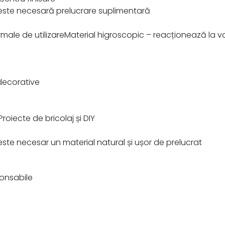
este necesară prelucrare suplimentară
male de utilizareMaterial higroscopic – reacționează la va
 decorative
roiecte de bricolaj și DIY
este necesar un material natural și ușor de prelucrat
ponsabile