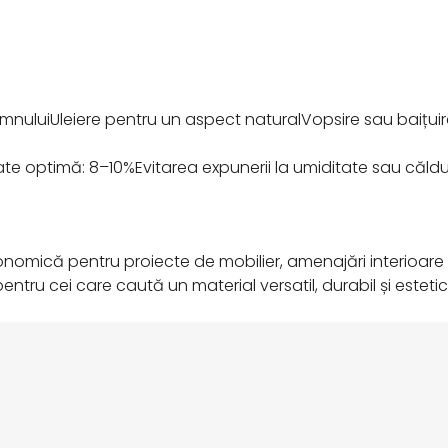
lemnuluiUleiere pentru un aspect naturalVopsire sau baițuire
ate optimă: 8–10%Evitarea expunerii la umiditate sau căldu
nomică pentru proiecte de mobilier, amenajări interioare și 
entru cei care caută un material versatil, durabil și estetic