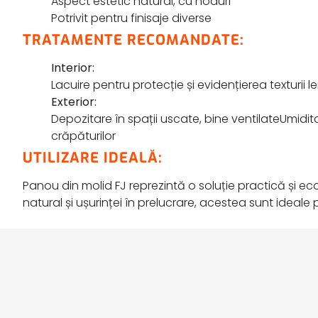
Aspect estetic natural, cu noduri
Potrivit pentru finisaje diverse
TRATAMENTE RECOMANDATE:
Interior:
Lacuire pentru protecție și evidențierea texturii 
Exterior:
Depozitare în spații uscate, bine ventilateUmidit
crăpăturilor
UTILIZARE IDEALĂ:
Panou din molid FJ reprezintă o soluție practică și eco
natural și ușurinței în prelucrare, acestea sunt ideale p