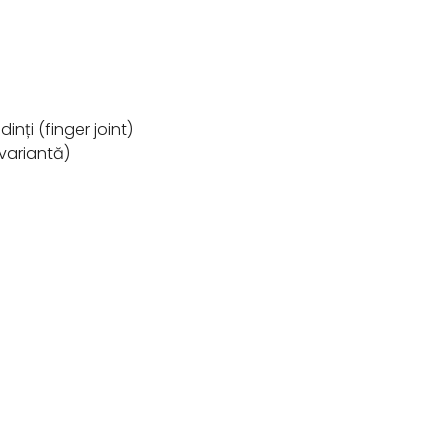
inți (finger joint)
 variantă)