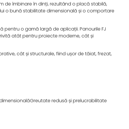
m de îmbinare în dinți, rezultând o placă stabilă,
oului o bună stabilitate dimensională și o comportare
lă pentru o gamă largă de aplicații. Panourile FJ
trivită atât pentru proiecte moderne, cât și
tive, cât și structurale, fiind ușor de tăiat, frezat,
e dimensionalăGreutate redusă și prelucrabilitate