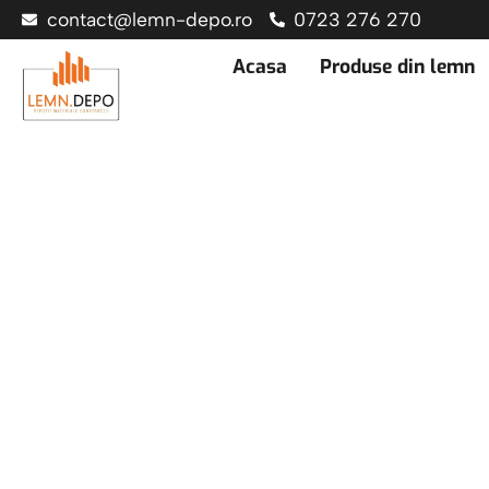
contact@lemn-depo.ro
0723 276 270
Acasa
Produse din lemn