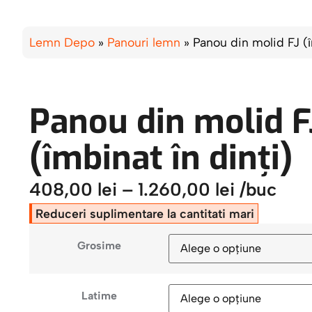
Lemn Depo
»
Panouri lemn
»
Panou din molid FJ (î
Panou din molid F
(îmbinat în dinți)
408,00
lei
–
1.260,00
lei
/buc
Reduceri suplimentare la cantitati mari
Grosime
Latime