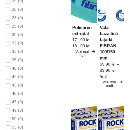
25
(
0
)
26
(
0
)
28
(
0
)
29
(
0
)
Polistiren
Vată
extrudat
bazaltică
30
(
0
)
fațadă
171,00
lei
–
32
(
0
)
FIBRAN
181,00
lei
33
(
0
)
100/150
Vezi mai
mult
mm
36
(
0
)
59,90
lei
–
40
(
0
)
89,90
lei
/m2
42
(
0
)
Vezi mai
43
(
0
)
mult
45
(
0
)
47
(
0
)
49
(
0
)
50
(
0
)
55
(
0
)