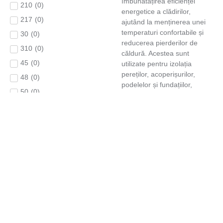
îmbunătățirea eficienței
210
(
0
)
energetice a clădirilor,
217
(
0
)
ajutând la menținerea unei
temperaturi confortabile și
30
(
0
)
reducerea pierderilor de
310
(
0
)
căldură. Acestea sunt
45
(
0
)
utilizate pentru izolația
pereților, acoperișurilor,
48
(
0
)
podelelor și fundațiilor,
50
(
0
)
protejând astfel structura
clădirii împotriva fluctuațiilor
60
(
0
)
de temperatură și
650
(
0
)
contribuind la economisirea
660
(
0
)
de energie. Termoizolațiile
sunt disponibile sub diverse
68
(
0
)
forme, cum ar fi plăci din
70
(
0
)
polistiren expandat (EPS),
80
(
0
)
vată minerală sau spumă
poliuretanică, fiecare având
84
(
0
)
caracteristici speciale pentru
90
(
0
)
a se potrivi diferitelor tipuri
de construcții și condiții
900
(
0
)