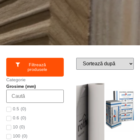
Filtrează
produsele
Categorie
Grosime (mm)
0.5
(
0
)
0.6
(
0
)
10
(
0
)
100
(
0
)