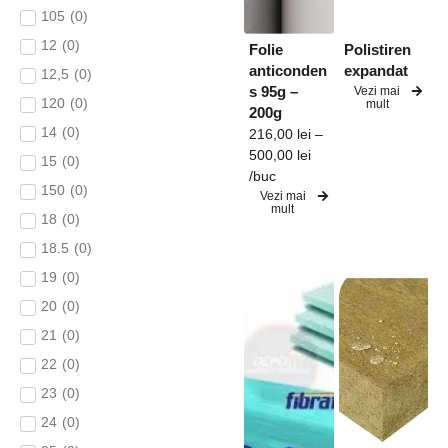
105
(
0
)
12
(
0
)
Folie
Polistiren
anticonden
expandat
12,5
(
0
)
s 95g –
Vezi mai
120
(
0
)
mult
200g
14
(
0
)
216,00
lei
–
500,00
lei
15
(
0
)
/buc
150
(
0
)
Vezi mai
mult
18
(
0
)
18.5
(
0
)
19
(
0
)
20
(
0
)
21
(
0
)
22
(
0
)
23
(
0
)
24
(
0
)