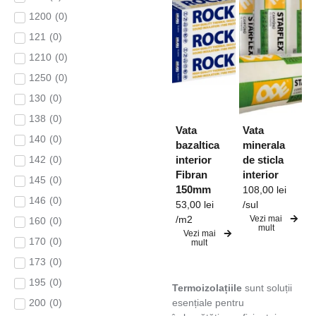
1200
(
0
)
121
(
0
)
1210
(
0
)
1250
(
0
)
130
(
0
)
138
(
0
)
Vata
Vata
140
(
0
)
bazaltica
minerala
interior
de sticla
142
(
0
)
Fibran
interior
145
(
0
)
150mm
108,00
lei
146
(
0
)
53,00
lei
/sul
/m2
Vezi mai
160
(
0
)
mult
Vezi mai
170
(
0
)
mult
173
(
0
)
195
(
0
)
Termoizolațiile
sunt soluții
esențiale pentru
200
(
0
)