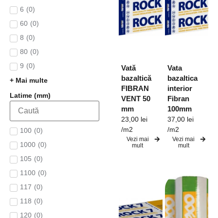
6
(
0
)
60
(
0
)
8
(
0
)
80
(
0
)
9
(
0
)
Vată
Vata
bazaltică
bazaltica
+ Mai multe
FIBRAN
interior
Latime (mm)
VENT 50
Fibran
mm
100mm
23,00
lei
37,00
lei
/m2
/m2
100
(
0
)
Vezi mai
Vezi mai
1000
(
0
)
mult
mult
105
(
0
)
1100
(
0
)
117
(
0
)
118
(
0
)
120
(
0
)