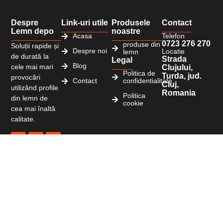
Despre
Link-uri utile
Produsele
Contact
Lemn depo
noastre
Acasa
Telefon
0723 276 270
produse din
Soluții rapide și
Despre noi
Locatie
lemn
de durată la
Strada
Legal
Blog
cele mai mari
Clujului,
Politica de
Turda, jud.
provocări
Contact
confidentialitate
Cluj,
utilizând profile
Romania
Politica
din lemn de
cookie
cea mai înaltă
calitate.
Copyright © 2026 Lemn-depo.ro. Toate drepturile
rezervate
Website realizat cu