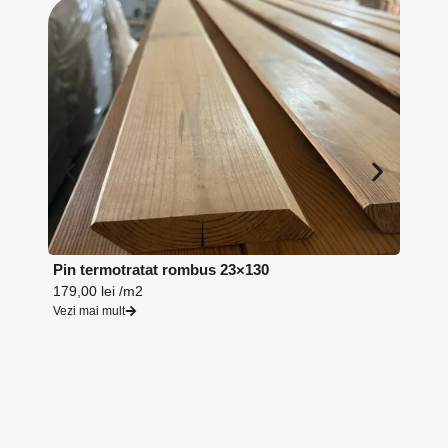
Pin termotratat rombus 23×130
Lambr
179,00
lei
/m2
164,0
Vezi mai mult
Vezi ma