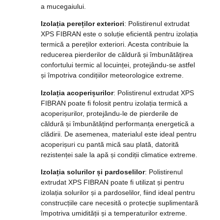
a mucegaiului.
Izolația pereților exteriori
: Polistirenul extrudat
XPS FIBRAN este o soluție eficientă pentru izolația
termică a pereților exteriori. Acesta contribuie la
reducerea pierderilor de căldură și îmbunătățirea
confortului termic al locuinței, protejându-se astfel
și împotriva condițiilor meteorologice extreme.
Izolația acoperișurilor
: Polistirenul extrudat XPS
FIBRAN poate fi folosit pentru izolația termică a
acoperișurilor, protejându-le de pierderile de
căldură și îmbunătățind performanța energetică a
clădirii. De asemenea, materialul este ideal pentru
acoperișuri cu pantă mică sau plată, datorită
rezistenței sale la apă și condiții climatice extreme.
Izolația solurilor și pardoselilor
: Polistirenul
extrudat XPS FIBRAN poate fi utilizat și pentru
izolația solurilor și a pardoselilor, fiind ideal pentru
construcțiile care necesită o protecție suplimentară
împotriva umidității și a temperaturilor extreme.