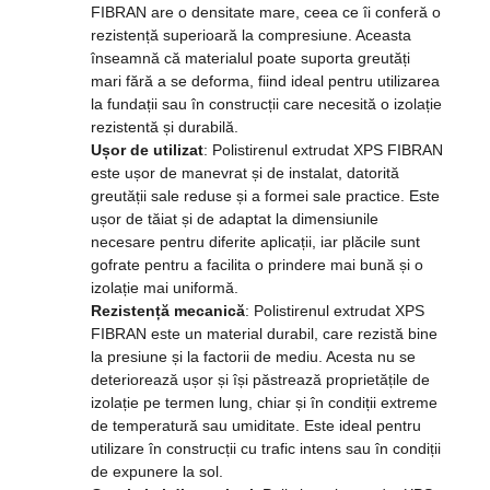
FIBRAN are o densitate mare, ceea ce îi conferă o
rezistență superioară la compresiune. Aceasta
înseamnă că materialul poate suporta greutăți
mari fără a se deforma, fiind ideal pentru utilizarea
la fundații sau în construcții care necesită o izolație
rezistentă și durabilă.
Ușor de utilizat
: Polistirenul extrudat XPS FIBRAN
este ușor de manevrat și de instalat, datorită
greutății sale reduse și a formei sale practice. Este
ușor de tăiat și de adaptat la dimensiunile
necesare pentru diferite aplicații, iar plăcile sunt
gofrate pentru a facilita o prindere mai bună și o
izolație mai uniformă.
Rezistență mecanică
: Polistirenul extrudat XPS
FIBRAN este un material durabil, care rezistă bine
la presiune și la factorii de mediu. Acesta nu se
deteriorează ușor și își păstrează proprietățile de
izolație pe termen lung, chiar și în condiții extreme
de temperatură sau umiditate. Este ideal pentru
utilizare în construcții cu trafic intens sau în condiții
de expunere la sol.