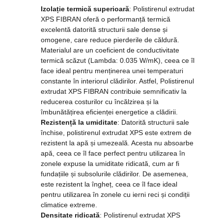
Izolație termică superioară
: Polistirenul extrudat
XPS FIBRAN oferă o performanță termică
excelentă datorită structurii sale dense și
omogene, care reduce pierderile de căldură.
Materialul are un coeficient de conductivitate
termică scăzut (Lambda: 0.035 W/mK), ceea ce îl
face ideal pentru menținerea unei temperaturi
constante în interiorul clădirilor. Astfel, Polistirenul
extrudat XPS FIBRAN contribuie semnificativ la
reducerea costurilor cu încălzirea și la
îmbunătățirea eficienței energetice a clădirii.
Rezistență la umiditate
: Datorită structurii sale
închise, polistirenul extrudat XPS este extrem de
rezistent la apă și umezeală. Acesta nu absoarbe
apă, ceea ce îl face perfect pentru utilizarea în
zonele expuse la umiditate ridicată, cum ar fi
fundațiile și subsolurile clădirilor. De asemenea,
este rezistent la îngheț, ceea ce îl face ideal
pentru utilizarea în zonele cu ierni reci și condiții
climatice extreme.
Densitate ridicată
: Polistirenul extrudat XPS