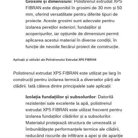
Grosimi și dimensiuni
: Polistirenul extrudat XPS
FIBRAN este disponibil în grosimi de 30 mm și 50
mm, oferind versatilitate pentru diferite tipuri de
proiecte. Aceste grosimi sunt adecvate pentru
izolarea pereților exteriori, fundațiilor și
acoperișurilor, iar opțiunile de dimensiuni permit
aplicarea acestui material în diverse condiții, în
funcție de nevoile fiecărui proiect de construcție.
Aplicații și utilizări ale Polistirenului Extrudat XPS FIBRAN
Polistirenul extrudat XPS FIBRAN este utilizat pe larg în
construcții pentru izolarea termică a diverselor părți ale
clădirii. Iată câteva dintre principalele sale aplicații:
Izolația fundațiilor și subsolurilor
: Datorită
rezistenței sale excelente la apă, polistirenul
extrudat XPS FIBRAN este utilizat frecvent pentru
izolarea fundațiilor clădirilor și a subsolurilor.
Materialul protejează structura de umezeală și
îmbunătățește performanțele termice ale clădirii,
reducând riscurile de infiltrare a apei și de apariție