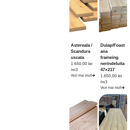
Astereala /
Dulap/Foast
Scandura
ana
uscata
frameing
nerindeluita
1.650,00
lei
47×217
/m3
Vezi mai mult
1.650,00
lei
/m3
Vezi mai mult