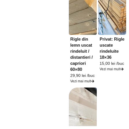
Rigle din
Privat: Rigle
lemn uscat
uscate
rindeluit /
rindeluite
distantieri /
18×36
capriori
15,00
lei
/buc
60×80
Vezi mai mult
29,90
lei
/buc
Vezi mai mult