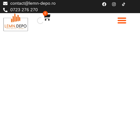
contact@lemn-depo.ro
0723 276 270
0
Produse din lemn
Elemente structurale C24
Materiale de constructi
Despre noi