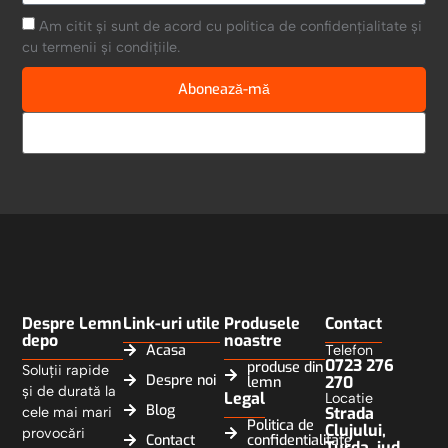
Am citit și sunt de acord cu politica de confidențialitate și
cu termenii și condițiile.
Abonează-mă
Despre Lemn
Link-uri utile
Produsele
Contact
depo
noastre
Acasa
Telefon
0723 276
produse din
Soluții rapide
Despre noi
270
lemn
și de durată la
Legal
Locatie
Blog
cele mai mari
Strada
Politica de
Clujului,
provocări
Contact
confidentialitate
Turda, jud.