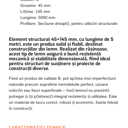
Grosime: 45 mm
Lățime: 145 mm
Lungime: 5000 mm
Profilare: Secțiune dreaptă, pentru utilizări structurale
Element structural 45×145 mm, cu lungime de 5
metri, este un produs solid și fiabil, destinat
construcțiilor din lemn. Realizat din rășinoase,
acest tip de lemn asigură o bună rezistență
mecanică și stabilitate dimensională, fiind ideal
pentru structuri de susținere și proiecte de
construcții diverse.
Fiind un produs de calitate B, pot apărea mici imperfecțiuni
naturale precum suprafețe nerindeluite perfect, ușoare
colorări sau fisuri superficiale – însă lemnul nu prezintă
putregai și își păstrează integral rezistența și utilitatea. Este
un material de lucru corect, robust și economic, foarte folosit
în construcții.
CARACTERISTICI TEHNICE: