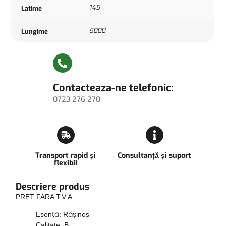
145
Latime
5000
Lungime
Contacteaza-ne telefonic:
0723 276 270
Transport rapid și
Consultanță și suport
flexibil
Descriere produs
PRET FARA T.V.A.
Esență: Rășinos
Calitate: B