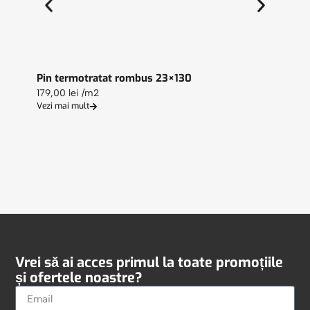
Pin termotratat rombus 23×130
Lambr
179,00
lei
/m2
164,0
Vezi mai mult
Vezi ma
Vrei să ai acces primul la toate promoțiile
și ofertele noastre?