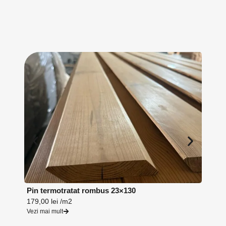
Pin termotratat rombus 23×130
Lambr
179,00
lei
/m2
164,0
Vezi mai mult
Vezi ma