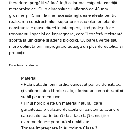
încredere, pregătit să facă față celor mai exigente condiții
meteorologice. Cu o dimensiune uniformă de 45 mm
grosime și 45 mm lățime, această riglă este ideală pentru
realizarea substructurilor, suporturilor sau elementelor de
construcție expuse direct la intemperii, fiind protejată de
tratamentul special de impregnare, care îi conferă rezistență
sporită la umiditate și agenți biologici. Culoarea verde sau
maro obținută prin impregnare adaugă un plus de estetică și
protecție.
Caracteristici tehnice:
Material:
• Fabricată din pin nordic, cunoscut pentru densitatea
și uniformitatea fibrelor sale, oferind un lemn durabil și
stabil pe termen lung.
• Pinul nordic este un material natural, care
garantează o utilizare durabilă și rezistentă, având o
capacitate foarte bună de a face față condițiilor
extreme de temperatură și umiditate.
Tratare Impregnare în Autoclava Clasa 3: