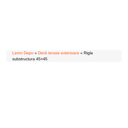
Lemn Depo
»
Deck terase exterioare
»
Rigla
substructura 45×45