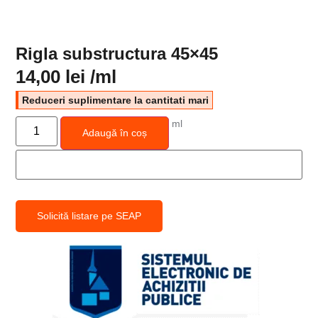
Rigla substructura 45×45
14,00
lei
/ml
Reduceri suplimentare la cantitati mari
ml
Adaugă în coș
Solicită listare pe SEAP