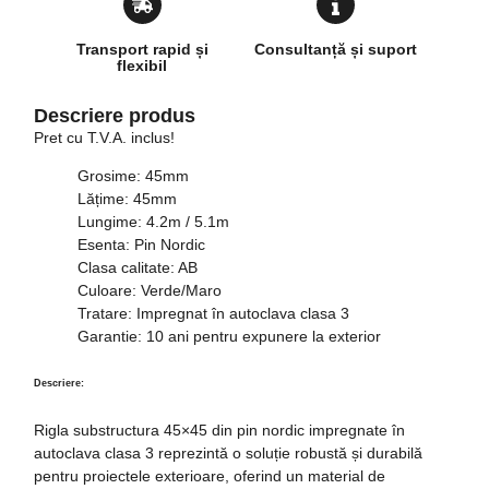
Transport rapid și
Consultanță și suport
flexibil
Descriere produs
Pret cu T.V.A. inclus!
Grosime
: 45mm
Lățime
: 45mm
Lungime
: 4.2m / 5.1m
Esenta
: Pin Nordic
Clasa calitate:
AB
Culoare
: Verde/Maro
Tratare
: Impregnat în autoclava clasa 3
Garantie
: 10 ani pentru expunere la exterior
Descriere
:
Rigla substructura 45×45 din pin nordic impregnate în
autoclava clasa 3 reprezintă o soluție robustă și durabilă
pentru proiectele exterioare, oferind un material de