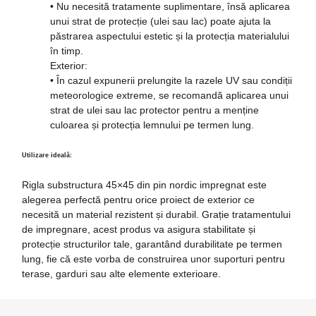
• Nu necesită tratamente suplimentare, însă aplicarea
unui strat de protecție (ulei sau lac) poate ajuta la
păstrarea aspectului estetic și la protecția materialului
în timp.
Exterior:
• În cazul expunerii prelungite la razele UV sau condiții
meteorologice extreme, se recomandă aplicarea unui
strat de ulei sau lac protector pentru a menține
culoarea și protecția lemnului pe termen lung.
Utilizare ideală:
Rigla substructura 45×45 din pin nordic impregnat este
alegerea perfectă pentru orice proiect de exterior ce
necesită un material rezistent și durabil. Grație tratamentului
de impregnare, acest produs va asigura stabilitate și
protecție structurilor tale, garantând durabilitate pe termen
lung, fie că este vorba de construirea unor suporturi pentru
terase, garduri sau alte elemente exterioare.