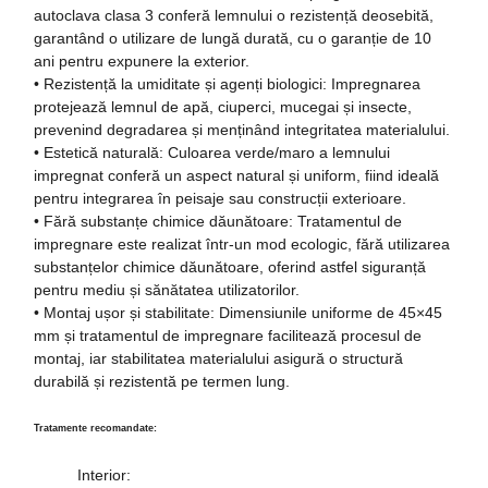
autoclava clasa 3 conferă lemnului o rezistență deosebită,
garantând o utilizare de lungă durată, cu o garanție de 10
ani pentru expunere la exterior.
• Rezistență la umiditate și agenți biologici: Impregnarea
protejează lemnul de apă, ciuperci, mucegai și insecte,
prevenind degradarea și menținând integritatea materialului.
• Estetică naturală: Culoarea verde/maro a lemnului
impregnat conferă un aspect natural și uniform, fiind ideală
pentru integrarea în peisaje sau construcții exterioare.
• Fără substanțe chimice dăunătoare: Tratamentul de
impregnare este realizat într-un mod ecologic, fără utilizarea
substanțelor chimice dăunătoare, oferind astfel siguranță
pentru mediu și sănătatea utilizatorilor.
• Montaj ușor și stabilitate: Dimensiunile uniforme de 45×45
mm și tratamentul de impregnare facilitează procesul de
montaj, iar stabilitatea materialului asigură o structură
durabilă și rezistentă pe termen lung.
Tratamente recomandate:
Interior: