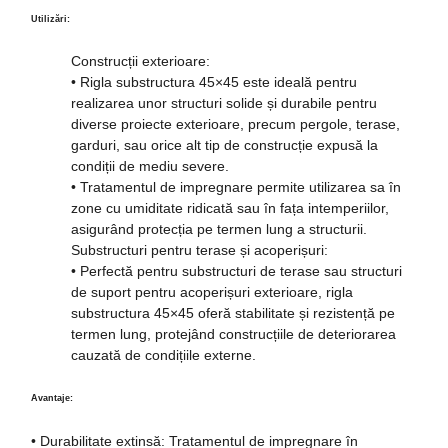
Utilizări:
Construcții exterioare:
• Rigla substructura 45×45 este ideală pentru
realizarea unor structuri solide și durabile pentru
diverse proiecte exterioare, precum pergole, terase,
garduri, sau orice alt tip de construcție expusă la
condiții de mediu severe.
• Tratamentul de impregnare permite utilizarea sa în
zone cu umiditate ridicată sau în fața intemperiilor,
asigurând protecția pe termen lung a structurii.
Substructuri pentru terase și acoperișuri:
• Perfectă pentru substructuri de terase sau structuri
de suport pentru acoperișuri exterioare, rigla
substructura 45×45 oferă stabilitate și rezistență pe
termen lung, protejând construcțiile de deteriorarea
cauzată de condițiile externe.
Avantaje:
• Durabilitate extinsă: Tratamentul de impregnare în