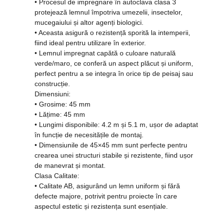
• Procesul de impregnare în autoclava clasa 3
protejează lemnul împotriva umezelii, insectelor,
mucegaiului și altor agenți biologici.
• Aceasta asigură o rezistență sporită la intemperii,
fiind ideal pentru utilizare în exterior.
• Lemnul impregnat capătă o culoare naturală
verde/maro, ce conferă un aspect plăcut și uniform,
perfect pentru a se integra în orice tip de peisaj sau
construcție.
Dimensiuni:
• Grosime: 45 mm
• Lățime: 45 mm
• Lungimi disponibile: 4.2 m și 5.1 m, ușor de adaptat
în funcție de necesitățile de montaj.
• Dimensiunile de 45×45 mm sunt perfecte pentru
crearea unei structuri stabile și rezistente, fiind ușor
de manevrat și montat.
Clasa Calitate:
• Calitate AB, asigurând un lemn uniform și fără
defecte majore, potrivit pentru proiecte în care
aspectul estetic și rezistența sunt esențiale.