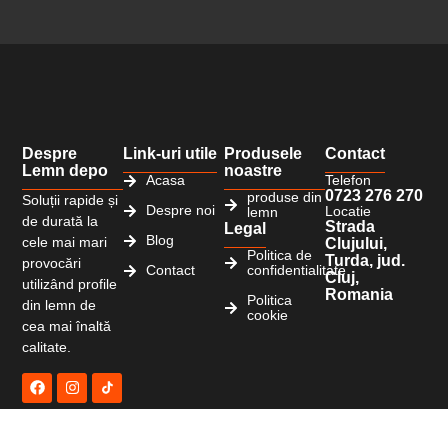
Despre
Link-uri utile
Produsele
Contact
Lemn depo
noastre
Acasa
Telefon
0723 276 270
produse din
Soluții rapide și
Despre noi
Locatie
lemn
de durată la
Strada
Legal
Blog
cele mai mari
Clujului,
Politica de
Turda, jud.
provocări
Contact
confidentialitate
Cluj,
utilizând profile
Romania
Politica
din lemn de
cookie
cea mai înaltă
calitate.