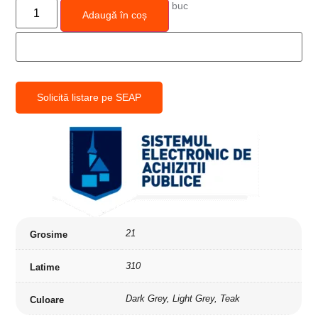
buc
Adaugă în coș
Solicită listare pe SEAP
21
Grosime
310
Latime
Dark Grey, Light Grey, Teak
Culoare