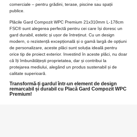
comerciale
– pentru grădini, terase, piscine sau spații
publice.
Plăcile Gard Compozit WPC Premium 21x310mm L-178cm
FSC®
sunt alegerea perfectă pentru cei care își doresc un
gard durabil, estetic și ușor de întreținut. Cu un design
modern, o rezistență excepțională și o gamă largă de opțiuni
de personalizare, aceste plăci sunt soluția ideală pentru
orice tip de proiect exterior. Investind în aceste plăci, nu doar
că îți îmbunătățești proprietatea, dar și contribui la
protejarea mediului, alegând un produs sustenabil și de
calitate superioară.
Transformă-ți gardul într-un element de design
remarcabil și durabil cu Placă Gard Compozit WPC
Premium!