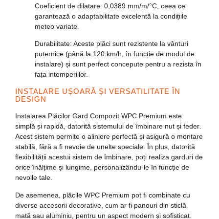
Coeficient de dilatare
: 0,0389 mm/m/°C, ceea ce
garantează o adaptabilitate excelentă la condițiile
meteo variate.
Durabilitate
: Aceste plăci sunt rezistente la vânturi
puternice (până la 120 km/h, în funcție de modul de
instalare) și sunt perfect concepute pentru a rezista în
fața intemperiilor.
INSTALARE UȘOARĂ ȘI VERSATILITATE ÎN
DESIGN
Instalarea
Plăcilor Gard Compozit WPC Premium
este
simplă și rapidă, datorită sistemului de îmbinare
nut și feder
.
Acest sistem permite o aliniere perfectă și asigură o montare
stabilă, fără a fi nevoie de unelte speciale. În plus, datorită
flexibilității acestui sistem de îmbinare, poți realiza garduri de
orice înălțime și lungime, personalizându-le în funcție de
nevoile tale.
De asemenea,
plăcile WPC Premium
pot fi combinate cu
diverse accesorii decorative, cum ar fi panouri din sticlă
mată sau aluminiu, pentru un aspect modern și sofisticat.