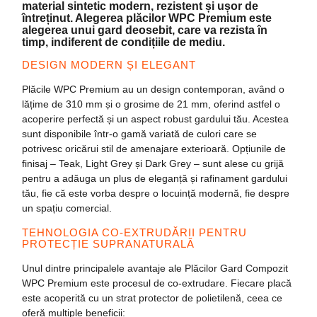
material sintetic modern, rezistent și ușor de
întreținut. Alegerea plăcilor WPC Premium este
alegerea unui gard deosebit, care va rezista în
timp, indiferent de condițiile de mediu.
DESIGN MODERN ȘI ELEGANT
Plăcile
WPC Premium
au un design contemporan, având o
lățime de 310 mm și o grosime de 21 mm, oferind astfel o
acoperire perfectă și un aspect robust gardului tău. Acestea
sunt disponibile într-o gamă variată de culori care se
potrivesc oricărui stil de amenajare exterioară. Opțiunile de
finisaj –
Teak
,
Light Grey
și
Dark Grey
– sunt alese cu grijă
pentru a adăuga un plus de eleganță și rafinament gardului
tău, fie că este vorba despre o locuință modernă, fie despre
un spațiu comercial.
TEHNOLOGIA CO-EXTRUDĂRII PENTRU
PROTECȚIE SUPRANATURALĂ
Unul dintre principalele avantaje ale
Plăcilor Gard Compozit
WPC Premium
este procesul de
co-extrudare
. Fiecare placă
este acoperită cu un strat protector de polietilenă, ceea ce
oferă multiple beneficii: