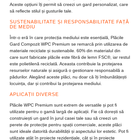
Aceste opțiuni îți permit să creezi un gard personalizat, care
să reflecte stilul și gusturile tale.
SUSTENABILITATE ȘI RESPONSABILITATE FAȚĂ
DE MEDIU
Într-o eră în care protecția mediului este esențială,
Plăcile
Gard Compozit WPC Premium
se remarcă prin utilizarea de
materiale reciclate
și
sustenabile
.
60% din materialul din
care sunt fabricate plăcile este fibră de lemn FSC®
, iar restul
este polietilenă reciclată. Aceasta contribuie la protejarea
resurselor naturale și asigură o gestionare responsabilă a
pădurilor. Alegând aceste plăci, nu doar că îți îmbunătățești
locuința, dar și contribui la protejarea mediului.
APLICAȚII DIVERSE
Plăcile
WPC Premium
sunt extrem de versatile și pot fi
utilizate pentru o gamă largă de aplicații. Fie că dorești să
construiești un gard în jurul casei tale sau să creezi un
perete de protecție pentru spații comerciale, aceste plăci
sunt ideale datorită durabilității și aspectului lor estetic. Pot fi
utilizate atât în
proiecte rezidențiale
, cât și în
proiecte