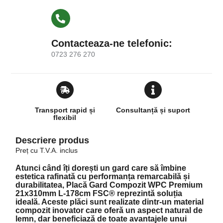
Contacteaza-ne telefonic:
0723 276 270
Transport rapid și
Consultanță și suport
flexibil
Descriere produs
Preț cu T.V.A. inclus
Atunci când îți dorești un gard care să îmbine
estetica rafinată cu performanța remarcabilă și
durabilitatea,
Placă Gard Compozit WPC Premium
21x310mm L-178cm FSC®
reprezintă soluția
ideală. Aceste plăci sunt realizate dintr-un material
compozit inovator care oferă un aspect natural de
lemn, dar beneficiază de toate avantajele unui