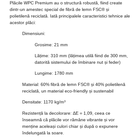
Plăcile WPC Premium au o structură robustă, fiind create
dintr-un amestec special de
fibră de lemn FSC®
și
polietilenă reciclată
. Iată principalele caracteristici tehnice ale
acestor plăci:
Dimensiuni
:
Grosime: 21 mm
Lățime: 310 mm (lățimea utilă fiind de 300 mm,
datorită sistemului de îmbinare nut și feder)
Lungime: 1780 mm
Material
: 60% fibră de lemn FSC® și 40% polietilenă
reciclată, un material eco-friendly și sustenabil
Densitate
: 1170 kg/m³
Rezistență la decolorare
: ΔE = 1,09, ceea ce
înseamnă că plăcile vor rămâne vibrante și vor
menține aceleași culori chiar și după o expunere
îndelungată la soare.