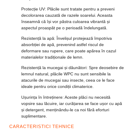
Protecție UV
: Plăcile sunt tratate pentru a preveni
decolorarea cauzată de razele soarelui. Aceasta
înseamnă că își vor păstra culoarea vibrantă și
aspectul proaspăt pe o perioadă îndelungată.
Rezistență la apă
: Învelișul protejează împotriva
absorbției de apă, prevenind astfel riscul de
deformare sau rupere, care poate apărea în cazul
materialelor tradiționale de lemn.
Rezistență la mucegai și dăunători
: Spre deosebire de
lemnul natural, plăcile WPC nu sunt sensibile la
atacurile de mucegai sau insecte, ceea ce le face
ideale pentru orice condiții climaterice.
Ușurința în întreținere
: Aceste plăci nu necesită
vopsire sau lăcuire, iar curățarea se face ușor cu apă
și detergent, menținându-le ca noi fără eforturi
suplimentare.
CARACTERISTICI TEHNICE