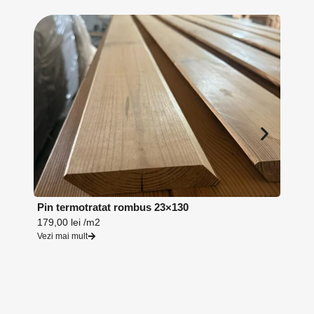
Pin termotratat rombus 23×130
Lambr
179,00
lei
/m2
164,0
Vezi mai mult
Vezi ma