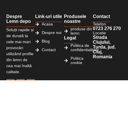
Despre
Link-uri utile
Produsele
Contact
Lemn depo
noastre
Acasa
Telefon
0723 276 270
produse din
Soluții rapide și
Despre noi
Locatie
lemn
de durată la
Strada
Legal
Blog
cele mai mari
Clujului,
Politica de
Turda, jud.
provocări
Contact
confidentialitate
Cluj,
utilizând profile
Romania
Politica
din lemn de
cookie
cea mai înaltă
calitate.
Copyright © 2026 Lemn-depo.ro. Toate drepturile
rezervate
Website realizat cu