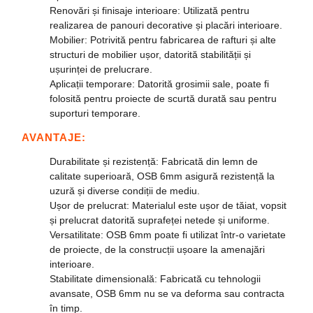
Renovări și finisaje interioare
: Utilizată pentru
realizarea de panouri decorative și placări interioare.
Mobilier
: Potrivită pentru fabricarea de rafturi și alte
structuri de mobilier ușor, datorită stabilității și
ușurinței de prelucrare.
Aplicații temporare
: Datorită grosimii sale, poate fi
folosită pentru proiecte de scurtă durată sau pentru
suporturi temporare.
AVANTAJE:
Durabilitate și rezistență
: Fabricată din lemn de
calitate superioară, OSB 6mm asigură rezistență la
uzură și diverse condiții de mediu.
Ușor de prelucrat
: Materialul este ușor de tăiat, vopsit
și prelucrat datorită suprafeței netede și uniforme.
Versatilitate
: OSB 6mm poate fi utilizat într-o varietate
de proiecte, de la construcții ușoare la amenajări
interioare.
Stabilitate dimensională
: Fabricată cu tehnologii
avansate, OSB 6mm nu se va deforma sau contracta
în timp.