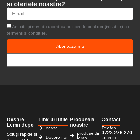
și ofertele noastre?
Am citit și sunt de acord cu politica de confidențialitate și cu
termenii și condițiile.
Abonează-mă
Despre
Link-uri utile
Produsele
Contact
Lemn depo
noastre
Acasa
Telefon
0723 276 270
produse din
Soluții rapide și
Despre noi
Locatie
lemn