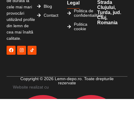
de durată la
Strada
Legal
Blog
cele mai mari
Clujului,
Politica de
Turda, jud.
provocări
Contact
confidentialitate
Cluj,
utilizând profile
Romania
Politica
din lemn de
cookie
cea mai înaltă
calitate.
Copyright © 2026 Lemn-depo.ro. Toate drepturile
rezervate
Website realizat cu