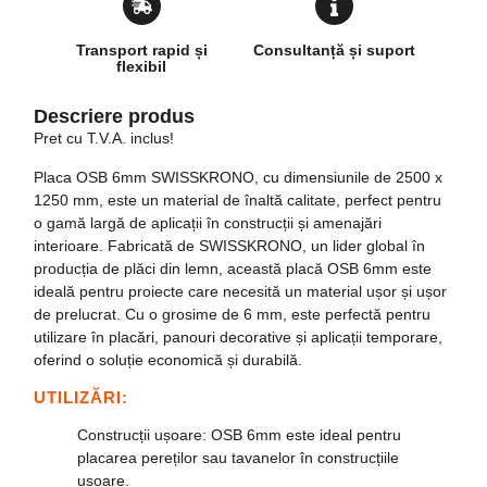
Transport rapid și
Consultanță și suport
flexibil
Descriere produs
Pret cu T.V.A. inclus!
Placa OSB 6mm SWISSKRONO, cu dimensiunile de 2500 x
1250 mm, este un material de înaltă calitate, perfect pentru
o gamă largă de aplicații în construcții și amenajări
interioare. Fabricată de SWISSKRONO, un lider global în
producția de plăci din lemn, această placă OSB 6mm este
ideală pentru proiecte care necesită un material ușor și ușor
de prelucrat. Cu o grosime de 6 mm, este perfectă pentru
utilizare în placări, panouri decorative și aplicații temporare,
oferind o soluție economică și durabilă.
UTILIZĂRI:
Construcții ușoare
: OSB 6mm este ideal pentru
placarea pereților sau tavanelor în construcțiile
ușoare.