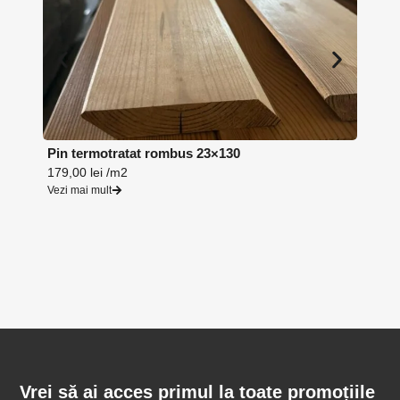
Pin termotratat rombus 23×130
Lambr
179,00
lei
/m2
164,0
Vezi mai mult
Vezi ma
Vrei să ai acces primul la toate promoțiile