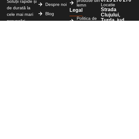
produse din
Soluții rapide și
Despre noi
Locatie
lemn
de durată la
Strada
Legal
Blog
cele mai mari
Clujului,
Politica de
Turda, jud.
provocări
Contact
confidentialitate
Cluj,
utilizând profile
Romania
Politica
din lemn de
cookie
cea mai înaltă
calitate.
Copyright © 2026 Lemn-depo.ro. Toate drepturile
rezervate
Website realizat cu