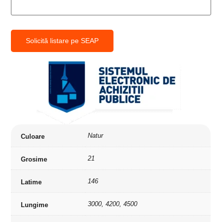
Solicită listare pe SEAP
Natur
Culoare
21
Grosime
146
Latime
3000, 4200, 4500
Lungime