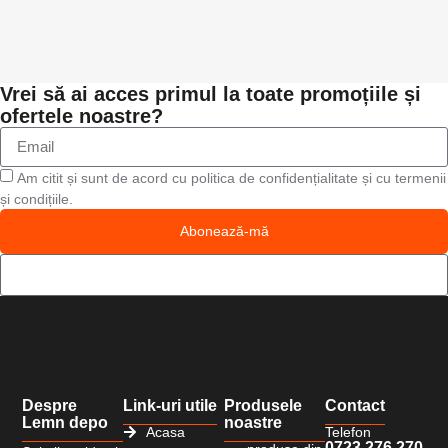
Vrei să ai acces primul la toate promoțiile și
ofertele noastre?
Am citit și sunt de acord cu politica de confidențialitate și cu termenii
și condițiile.
Abonează-mă
Despre
Link-uri utile
Produsele
Contact
Lemn depo
noastre
Acasa
Telefon
0723 276 270