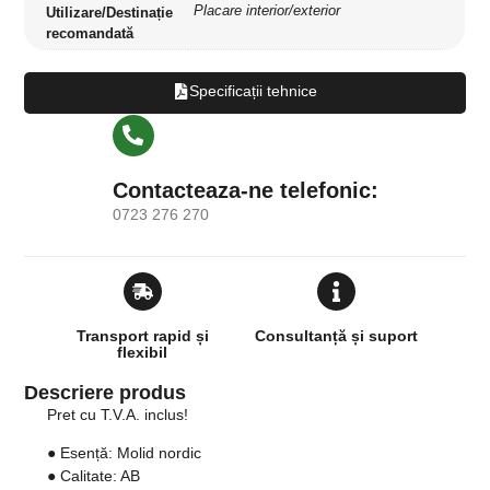
Placare interior/exterior
Utilizare/Destinație
recomandată
Specificații tehnice
Contacteaza-ne telefonic:
0723 276 270
Transport rapid și
Consultanță și suport
flexibil
Descriere produs
Pret cu T.V.A. inclus!
●
Esență:
Molid nordic
●
Calitate:
AB