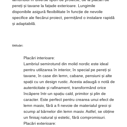
pereți și tavane la fațade exterioare. Lungimile
disponibile asigură flexibilitate în funcție de nevoile
specifice ale fiecărui proiect, permițând o instalare rapidă
și adaptabilă.
Utilizări:
Placări interioare:
Lambriul semirotund din molid nordic este ideal
pentru utilizarea în interior, în special pe pereți și
tavane, în case din lemn, cabane, pensiuni și alte
spații cu un design rustic. Acesta adaugă o notă de
autenticitate și rafinament, transformând orice
încăpere într-un spațiu cald, primitor și plin de
caracter. Este perfect pentru crearea unui efect de
lemn masiv, fără a fi nevoie de materialul greoi și
scump al bârnelor din lemn masiv. Astfel, se obține
un finisaj natural și estetic, fără compromisuri.
Placări exterioare: