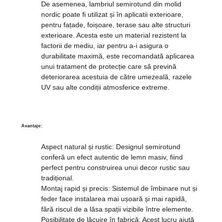
De asemenea, lambriul semirotund din molid
nordic poate fi utilizat și în aplicatii exterioare,
pentru fațade, foișoare, terase sau alte structuri
exterioare. Acesta este un material rezistent la
factorii de mediu, iar pentru a-i asigura o
durabilitate maximă, este recomandată aplicarea
unui tratament de protecție care să prevină
deteriorarea acestuia de către umezeală, razele
UV sau alte condiții atmosferice extreme.
Avantaje:
Aspect natural și rustic:
Designul semirotund
conferă un efect autentic de lemn masiv, fiind
perfect pentru construirea unui decor rustic sau
tradițional.
Montaj rapid și precis:
Sistemul de îmbinare nut și
feder face instalarea mai ușoară și mai rapidă,
fără riscul de a lăsa spații vizibile între elemente.
Posibilitate de lăcuire în fabrică:
Acest lucru ajută