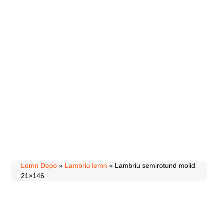
Lemn Depo
»
Lambriu lemn
»
Lambriu semirotund molid
21×146