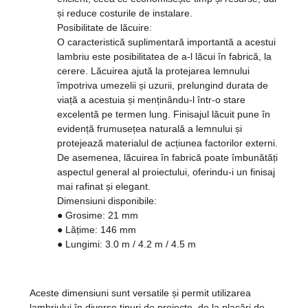
și reduce costurile de instalare.
Posibilitate de lăcuire:
O caracteristică suplimentară importantă a acestui
lambriu este posibilitatea de a-l lăcui în fabrică, la
cerere. Lăcuirea ajută la protejarea lemnului
împotriva umezelii și uzurii, prelungind durata de
viață a acestuia și menținându-l într-o stare
excelentă pe termen lung. Finisajul lăcuit pune în
evidență frumusețea naturală a lemnului și
protejează materialul de acțiunea factorilor externi.
De asemenea, lăcuirea în fabrică poate îmbunătăți
aspectul general al proiectului, oferindu-i un finisaj
mai rafinat și elegant.
Dimensiuni disponibile:
●
Grosime
: 21 mm
●
Lățime
: 146 mm
●
Lungimi
: 3.0 m / 4.2 m / 4.5 m
Aceste dimensiuni sunt versatile și permit utilizarea
lambriului în diverse tipuri de proiecte, de la placări de