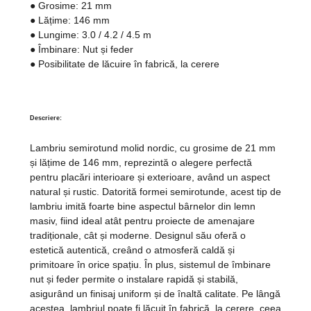
●
Grosime:
21 mm
●
Lățime:
146 mm
●
Lungime:
3.0 / 4.2 / 4.5 m
●
Îmbinare:
Nut și feder
●
Posibilitate de lăcuire în fabrică, la cerere
Descriere:
Lambriu semirotund molid nordic, cu grosime de 21 mm
și lățime de 146 mm, reprezintă o alegere perfectă
pentru placări interioare și exterioare, având un aspect
natural și rustic. Datorită formei semirotunde, acest tip de
lambriu imită foarte bine aspectul bârnelor din lemn
masiv, fiind ideal atât pentru proiecte de amenajare
tradiționale, cât și moderne. Designul său oferă o
estetică autentică, creând o atmosferă caldă și
primitoare în orice spațiu. În plus, sistemul de îmbinare
nut și feder permite o instalare rapidă și stabilă,
asigurând un finisaj uniform și de înaltă calitate. Pe lângă
acestea, lambriul poate fi lăcuit în fabrică, la cerere, ceea