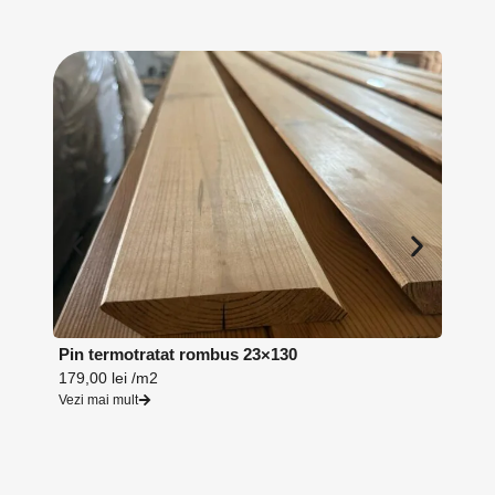
Pin termotratat rombus 23×130
Lambr
179,00
lei
/m2
164,0
Vezi mai mult
Vezi ma