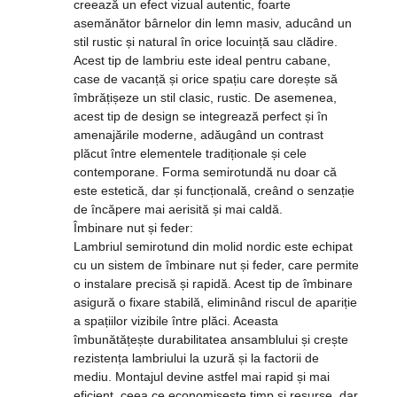
creează un efect vizual autentic, foarte
asemănător bârnelor din lemn masiv, aducând un
stil rustic și natural în orice locuință sau clădire.
Acest tip de lambriu este ideal pentru cabane,
case de vacanță și orice spațiu care dorește să
îmbrățișeze un stil clasic, rustic. De asemenea,
acest tip de design se integrează perfect și în
amenajările moderne, adăugând un contrast
plăcut între elementele tradiționale și cele
contemporane. Forma semirotundă nu doar că
este estetică, dar și funcțională, creând o senzație
de încăpere mai aerisită și mai caldă.
Îmbinare nut și feder:
Lambriul semirotund din molid nordic este echipat
cu un sistem de îmbinare nut și feder, care permite
o instalare precisă și rapidă. Acest tip de îmbinare
asigură o fixare stabilă, eliminând riscul de apariție
a spațiilor vizibile între plăci. Aceasta
îmbunătățește durabilitatea ansamblului și crește
rezistența lambriului la uzură și la factorii de
mediu. Montajul devine astfel mai rapid și mai
eficient, ceea ce economisește timp și resurse, dar