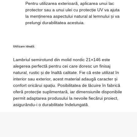
Pentru utilizarea exterioară, aplicarea unui lac
protector sau a unui ulei cu protecție UV va ajuta
la menținerea aspectului natural al lemnului și va
prelungi durabilitatea acestuia.
Utilizare ideală:
Lambriul semirotund din molid nordic 21×146 este
alegerea perfectă pentru cei care doresc un finisaj
natural, rustic și de înaltă calitate. Fie că este utilizat în
interior sau exterior, acest material adaugă caracter și
confort oricărui spațiu. Posibilitatea de lăcuire în fabrică
oferă protecție suplimentară, iar dimensiunile disponibile
permit adaptarea produsului la nevoile fiecărui proiect,
asigurându-i o durabilitate îndelungată.