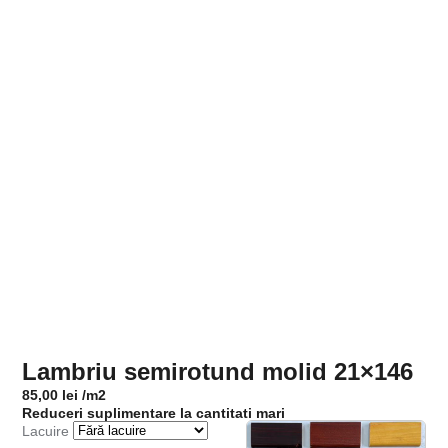
Lambriu semirotund molid 21×146
85,00
lei
/m2
Reduceri suplimentare la cantitati mari
Lacuire