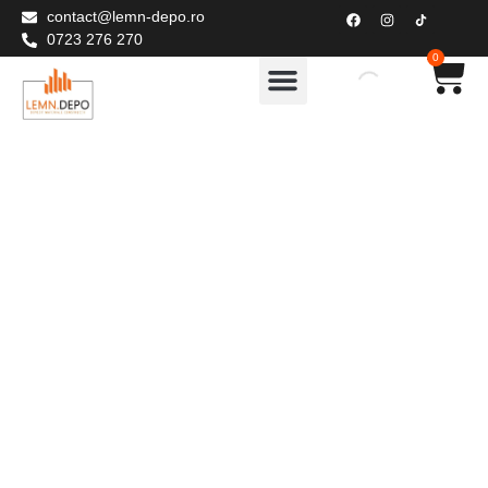
contact@lemn-depo.ro
0723 276 270
0